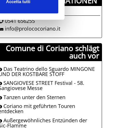
DIE INFORMATIONEN ­
Accetta tutti
ro Loco Coriano
0541 656255
info@prolococoriano.it
Comune di Coriano schlägt
auch vor
Das Teatrino dello Sguardo MINGONE
UND DER KOSTBARE STOFF
SANGIOVESE STREET Festival - 58.
Sangiovese Messe
Tanzen unter den Sternen
Coriano mit geführten Touren
entdecken
Außergewöhnliches Entzünden der
Sic-Flamme