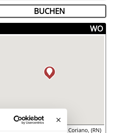
BUCHEN
­WO
via Piane 100, 47853, Coriano, (RN)