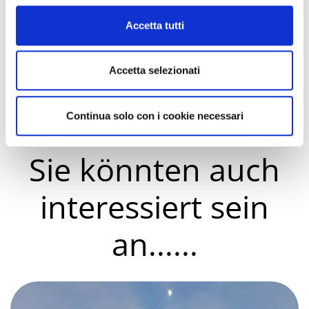
Cookie Policy
Neues Jahr des Weins und Palio della
Accetta tutti
Pigiatura
St. Lucy's Fair
Accetta selezionati
Das Alte und das Antike
Continua solo con i cookie necessari
Sie könnten auch
interessiert sein
an......