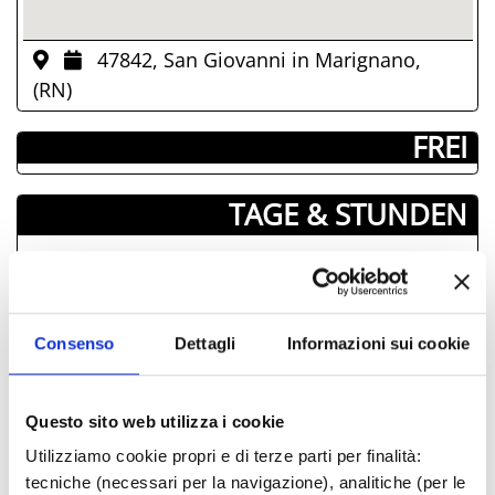
47842, San Giovanni in Marignano,
(RN)
­ FREI
TAGE & STUNDEN
August-2026
Mon
Die
Mit
Don
Fre
Sam
Son
M
27
28
29
30
31
01
02
3
Consenso
Dettagli
Informazioni sui cookie
03
04
05
06
07
08
09
0
10
11
12
13
14
15
16
1
Questo sito web utilizza i cookie
17
18
19
20
21
22
23
2
Utilizziamo cookie propri e di terze parti per finalità:
24
25
26
27
28
29
30
2
tecniche (necessari per la navigazione), analitiche (per le