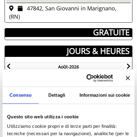
47842, San Giovanni in Marignano,
(RN)
­ GRATUITE
JOURS & HEURES
Août-2026
Lun
Mar
Mer
Jeu
Ven
Sam
Dim
L
27
28
29
30
31
01
02
3
03
04
05
06
07
08
09
0
Consenso
Dettagli
Informazioni sui cookie
10
11
12
13
14
15
16
1
17
18
19
20
21
22
23
2
Questo sito web utilizza i cookie
24
25
26
27
28
29
30
2
Utilizziamo cookie propri e di terze parti per finalità:
31
01
02
03
04
05
06
0
tecniche (necessari per la navigazione), analitiche (per le