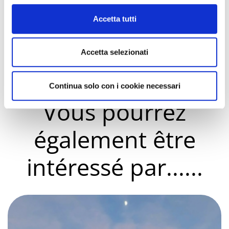
Nouvelle année du vin et Palio della
Pigiatura
Cookie Policy
Accetta tutti
Foire de St Lucy
Le vieux et l'ancien
Accetta selezionati
Continua solo con i cookie necessari
Vous pourrez
également être
intéressé par......