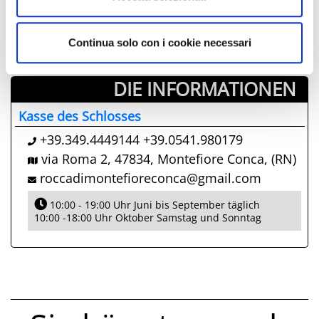
29
30
01
02
03
04
05
06
07
08
09
10
11
12
Continua solo con i cookie necessari
DIE INFORMATIONEN ­
Kasse des Schlosses
+39.349.4449144 +39.0541.980179
via Roma 2, 47834, Montefiore Conca, (RN)
roccadimontefioreconca@gmail.com
10:00 - 19:00 Uhr Juni bis September täglich
10:00 -18:00 Uhr Oktober Samstag und Sonntag