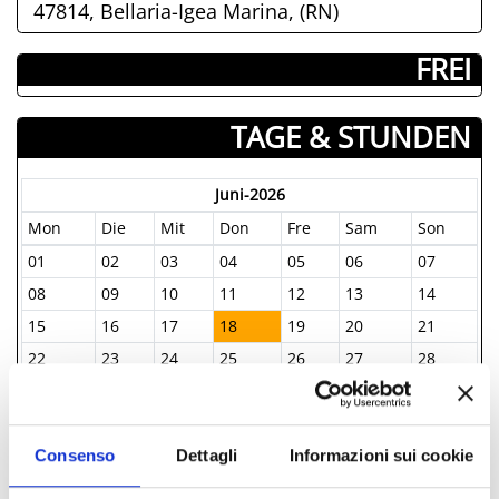
47814, Bellaria-Igea Marina, (RN)
­ FREI
TAGE & STUNDEN
Juni-2026
Mon
Die
Mit
Don
Fre
Sam
Son
01
02
03
04
05
06
07
08
09
10
11
12
13
14
15
16
17
18
19
20
21
22
23
24
25
26
27
28
29
30
01
02
03
04
05
06
07
08
09
10
11
12
Consenso
Dettagli
Informazioni sui cookie