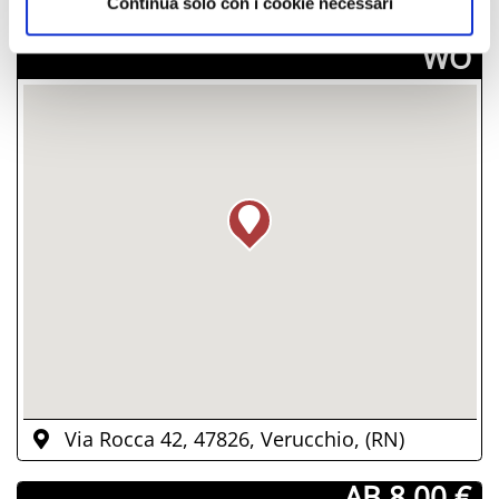
Continua solo con i cookie necessari
­WO
Via Rocca 42, 47826, Verucchio, (RN)
­ AB 8.00 €