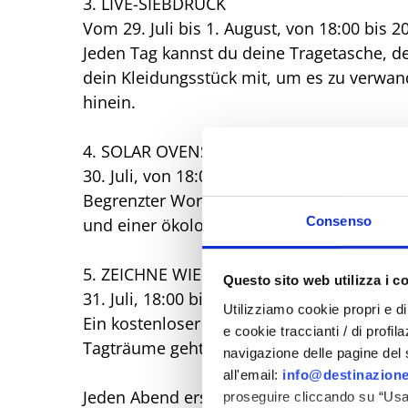
3. LIVE-SIEBDRUCK
Vom 29. Juli bis 1. August, von 18:00 bis 2
Jeden Tag kannst du deine Tragetasche, dei
dein Kleidungsstück mit, um es zu verwan
hinein.
4. SOLAR OVENS
30. Juli, von 18:00 bis 20:00 Uhr
Begrenzter Workshop (max. 10 Plätze) zum
Consenso
und einer ökologischen Vision. Anmeldung b
5. ZEICHNE WIE DU WILLST
Questo sito web utilizza i c
31. Juli, 18:00 bis 20:00 Uhr
Utilizziamo cookie propri e di 
Ein kostenloser Zeichenworkshop für alle
e cookie traccianti / di profil
Tagträume geht. Bring deine Ideen mit, Mat
navigazione delle pagine del si
all'email:
info@destinazione
Jeden Abend erstrahlt das Dorf mit Live-M
proseguire cliccando su “Usa 