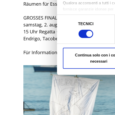
Qualora acconsenti a tutti i 
Räumen für Essen & Trinken und Kunstha
fornisce garanzie idonee per 
sicurezza a Tutela dei naviga
GROSSES FINALE
Selezione
TECNICI
del
samstag, 2. august
Al fine di revocare il consens
consenso
15 Uhr Regatta + Strandparty am Kinky Bea
Policy
Endrigo, Tacobellas, Muna, FrancisP.
Für Informationen: marecchia.sailing.cu
Continua solo con i c
necessari