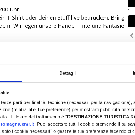
0:00 Uhr
n T-Shirt oder deinen Stoff live bedrucken. Bring
deln: Wir legen unsere Hände, Tinte und Fantasie
M
3
0
 Bau von Solaröfen mit einfachen Materialien
1
Dettagli
is zum 20. Juli erforderlich.
2
2
ookie
0
terze parti per finalità: tecniche (necessari per la navigazione), a
 Altersgruppen, bei dem es um Meerestiere und
azione (relativi alle Tue preferenze) per mostrarti pubblicità perso
erialien findest du hier.
to. Il titolare del trattamento è “
DESTINAZIONE TURISTICA
romagna.emr.it
. Puoi accettare tutti i cookie premendo il pulsant
usik, Konzerten, DJ-Sets, Jam-Sessions und
solo i cookie necessari" o gestire le tue preferenze facendo cli