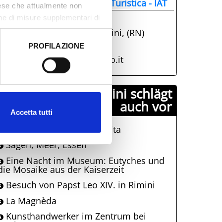
nformazione e Accoglienza Turistica - IAT
aese che attualmente non
one di misure supplementari di
+39 0541.51441
Parco Fellini, 47921, Rimini, (RN)
info@visitrimini.com
PROFILAZIONE
 dati clicca qui:
Cookie
http://www.riminiturismo.it
Comune di Rimini schlägt
auch vor
Accetta tutti
La Terrazza Della Dolce Vita
Sagen, Meer, Essen
Eine Nacht im Museum: Eutyches und
die Mosaike aus der Kaiserzeit
Besuch von Papst Leo XIV. in Rimini
La Magnèda
Kunsthandwerker im Zentrum bei