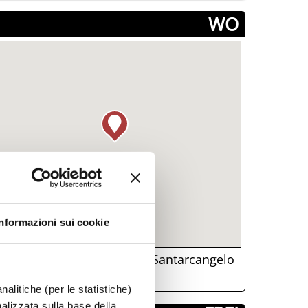
­WO
Informazioni sui cookie
Piazza Ganganelli 1, Santarcangelo
i Romagna, (RN)
nalitiche (per le statistiche)
nalizzata sulla base della