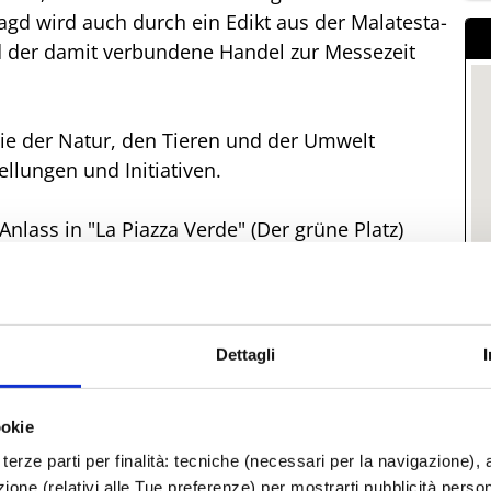
agd wird auch durch ein Edikt aus der Malatesta-
nd der damit verbundene Handel zur Messezeit
die der Natur, den Tieren und der Umwelt
llungen und Initiativen.
Anlass in "La Piazza Verde" (Der grüne Platz)
lanzen und Blumen bedeckt ist, werden
m "Mercato della Salute" (Gesundheitsmarkt),
lt, werden natürliche und biologische Produkte
Dettagli
ookie
d
terze parti per finalità: tecniche (necessari per la navigazione), a
azione (relativi alle Tue preferenze) per mostrarti pubblicità perso