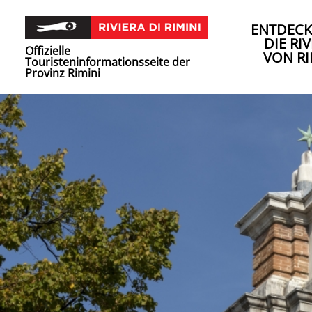
ENTDECK
DIE RIV
Offizielle
VON RI
Touristeninformationsseite der
Provinz Rimini