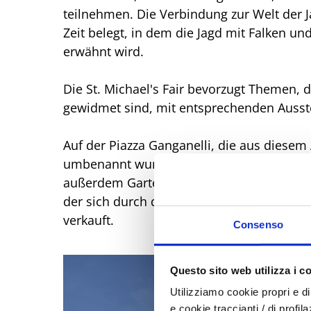
teilnehmen. Die Verbindung zur Welt der J
Zeit belegt, in dem die Jagd mit Falken u
erwähnt wird.
Die St. Michael's Fair bevorzugt Themen, 
gewidmet sind, mit entsprechenden Ausste
Auf der Piazza Ganganelli, die aus diesem 
umbenannt wurde und buchstäblich mit Pf
außerdem Gartenartikel angeboten. Auf de
der sich durch das Stadtzentrum schlänge
verkauft.
Consenso
Questo sito web utilizza i c
Utilizziamo cookie propri e di 
e cookie traccianti / di profil