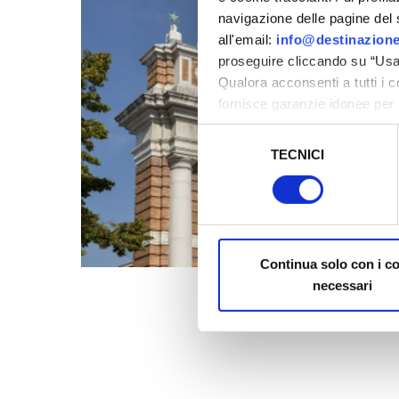
navigazione delle pagine del si
all'email:
info@destinazione
proseguire cliccando su “Usa 
Qualora acconsenti a tutti i 
fornisce garanzie idonee per 
sicurezza a Tutela dei naviga
Selezione
TECNICI
del
Al fine di revocare il consens
consenso
Policy
Continua solo con i c
necessari