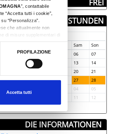
­ FREI
 ROMAGNA
”, contattabile
e “Accetta tutti i cookie”,
TAGE & STUNDEN
c su “Personalizza”.
aese che attualmente non
one di misure supplementari di
September-2025
on
Die
Mit
Don
Fre
Sam
Son
PROFILAZIONE
1
02
03
04
05
06
07
 dati clicca qui:
Cookie
8
09
10
11
12
13
14
5
16
17
18
19
20
21
2
23
24
25
26
27
28
9
30
01
02
03
04
05
Accetta tutti
6
07
08
09
10
11
12
DIE INFORMATIONEN ­