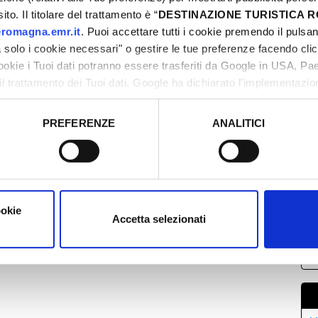
to. Il titolare del trattamento è “
DESTINAZIONE TURISTICA
romagna.emr.it
. Puoi accettare tutti i cookie premendo il pulsant
solo i cookie necessari" o gestire le tue preferenze facendo cli
cookie i Tuoi dati potranno essere trasferiti da Google in USA, P
il trattamento dei Tuoi dati. Google ha dichiarato l’implementazi
tori, che abbiamo valutato essere sufficienti.
M
PREFERENZE
ANALITICI
0
o prestato e visualizzare le informazioni complete sul trattamento
0
1
2
2
ookie
Accetta selezionati
0