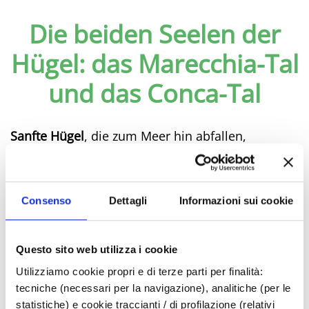
Die beiden Seelen der
Hügel: das Marecchia-Tal
und das Conca-Tal
Sanfte Hügel
, die zum Meer hin abfallen,
Landschaften und Sonnenuntergänge
, die
ihresgleichen suchen, ein
künstlerisches,
historisches und kulturelles Erbe
, das von der
Consenso
Dettagli
Informazioni sui cookie
Villanova-Zeit über das Mittelalter bis zur
Renaissance reicht.
All dies und noch viel mehr findet man
in den
Questo sito web utilizza i cookie
Tälern der Riviera von Rimini - dem Marecchia-
Utilizziamo cookie propri e di terze parti per finalità:
und dem Conca-Tal
-, mit ihren Wegen und
tecniche (necessari per la navigazione), analitiche (per le
Routen zwischen Natur, Geschichte und
statistiche) e cookie traccianti / di profilazione (relativi