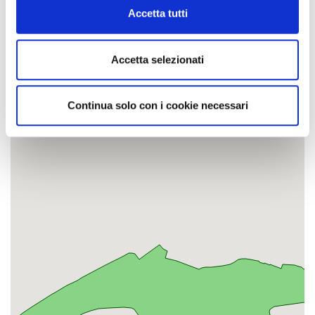
Cookie Policy
Eintritt: frei
Accetta tutti
Kontaktinformationen
Accetta selezionati
25. April Park
Continua solo con i cookie necessari