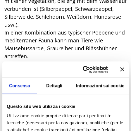
mit einer Vegetation, die eng mit dem Wasserlauf
verbunden ist (Silberpappel, Schwarzpappel,
Silberweide, Schlehdorn, Weißdorn, Hundsrose
usw.).
In einer Kombination aus typischer Poebene und
mediterraner Fauna kann man Tiere wie
Mäusebussarde, Graureiher und Blässhühner
antreffen.
Entlang des Parks gibt es Spielplätze und
Sportanlagen. Die Route führt unweit des
Golfclubs von Rimini vorbei.
Consenso
Dettagli
Informazioni sui cookie
Fläche: 234.790 m²
Questo sito web utilizza i cookie
Innerhalb des Parks gibt es einen eingezäunten
Utilizziamo cookie propri e di terze parti per finalità:
Bereich, in dem Hunde ohne Leinen- und
tecniche (necessari per la navigazione), analitiche (per le
Maulkorbpflicht frei herumlaufen können.
statistiche) e cookie traccianti / di profilazione (relativi