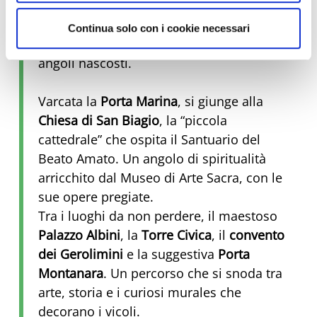
Qui, l'arte si fonde con la storia, per
un'esperienza davvero originale.
Continua solo con i cookie necessari
Preparati a scattare foto e a scoprire
angoli nascosti.
Varcata la
Porta Marina
, si giunge alla
Chiesa di San Biagio
, la “piccola
cattedrale” che ospita il Santuario del
Beato Amato. Un angolo di spiritualità
arricchito dal Museo di Arte Sacra, con le
sue opere pregiate.
Tra i luoghi da non perdere, il maestoso
Palazzo Albini
, la
Torre Civica
, il
convento
dei Gerolimini
e la suggestiva
Porta
Montanara
. Un percorso che si snoda tra
arte, storia e i curiosi murales che
decorano i vicoli.