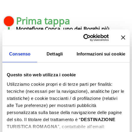
Prima tappa
Montefiore Conca, uno dei Borghi più
belli d’Italia
Montefiore Conca
, un autentico scrigno
di storia medievale è uno dei borghi più
Consenso
Dettagli
Informazioni sui cookie
affascinanti della
Signoria dei Malatesta
.
La sua rocca è imponente e si vede
anche dal mare. I boschi, le campagne e
Questo sito web utilizza i cookie
la vista sui monti dell'Appennino e sulla
Utilizziamo cookie propri e di terze parti per finalità:
costa creano un perfetto equilibrio tra
tecniche (necessari per la navigazione), analitiche (per le
storia e natura.
statistiche) e cookie traccianti / di profilazione (relativi
alle Tue preferenze) per mostrarti pubblicità
La
Rocca Malatestiana
è la protagonista
personalizzata sulla base della navigazione delle pagine
di questo borgo, un gioiello
del sito. Il titolare del trattamento è “
DESTINAZIONE
architettonico che accolse papi e principi
TURISTICA ROMAGNA
”, contattabile all'email:
nelle sue stanze affrescate.