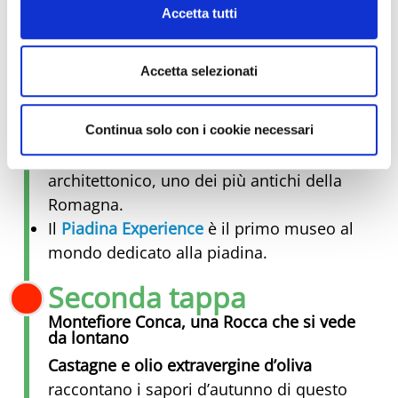
la Torre Civica si erge come un
Accetta tutti
guardiano di pietra, e l’ingresso del
borgo ti accoglie con il suo fascino
Accetta selezionati
antico.
Entra nella
Chiesa di Santa Lucia,
un
Continua solo con i cookie necessari
luogo di pace e spiritualità
Il
Teatro Massari
è un vero gioiello
architettonico, uno dei più antichi della
Romagna.
Il
Piadina Experience
è il primo museo al
mondo dedicato alla piadina.
Seconda tappa
Montefiore Conca, una Rocca che si vede
da lontano
Castagne e olio extravergine d’oliva
raccontano i sapori d’autunno di questo