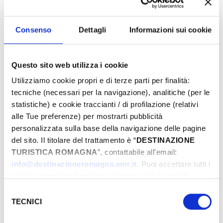
Nei dintorni
Consenso
Dettagli
Informazioni sui cookie
Partendo da piazza Ganganelli verso la collina, si
Questo sito web utilizza i cookie
percorre la SP 14 e dopo circa 6 km si giunge a
Poggio Torriana
dove si nota la sagoma del
Utilizziamo cookie propri e di terze parti per finalità:
suggestivo
Palazzo Marcosanti
, residenza
tecniche (necessari per la navigazione), analitiche (per le
statistiche) e cookie traccianti / di profilazione (relativi
fortificata di campagna del XIII secolo, e dove si
alle Tue preferenze) per mostrarti pubblicità
possono visitare i
Mulini
testimonianza della
personalizzata sulla base della navigazione delle pagine
ricca realtà molitoria della Valmarecchia.
del sito. Il titolare del trattamento è “
DESTINAZIONE
Proseguendo sulla SP 14, dopo 5 km si raggiunge
TURISTICA ROMAGNA
”, contattabile all'email:
Torriana
, appollaiata su uno sperone roccioso;
info@destinazioneromagna.emr.it
. Puoi accettare tutti i
dopo altri 4 km si incontra
cookie premendo il pulsante “Accetta tutti i cookie”,
Montebello
posizionata anch’essa su un’altura
proseguire cliccando su “Usa solo i cookie necessari" o
Selezione
che domina la valle: qui è d’obbligo la visita alla
gestire le tue preferenze facendo clic su “Personalizza”.
TECNICI
del
Qualora acconsenti a tutti i cookie i Tuoi dati potranno
Rocca dei Guidi di Bagno
castello reso famoso
consenso