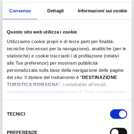
Un approccio innovativo che fa del territorio non
solo uno scenario, ma un vero protagonista
Consenso
Dettagli
Informazioni sui cookie
dell’esperienza.
Montecopiolo si racconta così come
una
destinazione da vivere con energia e curiosità
, tra
Questo sito web utilizza i cookie
avventura, competenza e contatto diretto con la
Utilizziamo cookie propri e di terze parti per finalità:
natura.
tecniche (necessari per la navigazione), analitiche (per le
statistiche) e cookie traccianti / di profilazione (relativi
Un nuovo punto di riferimento per chi cerca un
alle Tue preferenze) per mostrarti pubblicità
modo diverso di allenarsi, esplorare e lasciarsi
personalizzata sulla base della navigazione delle pagine
ispirare dall’entroterra romagnolo.
del sito. Il titolare del trattamento è “
DESTINAZIONE
Per tutte le attività in outdoor, le escursioni con
TURISTICA ROMAGNA
”, contattabile all'email:
le guide e le iniziative di natura e benessere
info@destinazioneromagna.emr.it
. Puoi accettare tutti i
clicca qui:
montecopiolooutdoorsporthub.it
cookie premendo il pulsante “Accetta tutti i cookie”,
proseguire cliccando su “Usa solo i cookie necessari" o
Selezione
gestire le tue preferenze facendo clic su “Personalizza”.
TECNICI
del
Qualora acconsenti a tutti i cookie i Tuoi dati potranno
consenso
essere trasferiti da Google in USA, Paese che
PREFERENZE