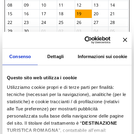
08
09
10
11
12
13
14
15
16
17
18
19
20
21
22
23
24
25
26
27
28
29
30
01
02
03
04
05
06
07
08
09
10
11
12
Consenso
Dettagli
Informazioni sui cookie
INFORMAZIONI ­
IAT BELLARIA INFORMAZIONI ACCOGLIENZA
Questo sito web utilizza i cookie
TURISTICA
Utilizziamo cookie propri e di terze parti per finalità:
+39 0541 343808
tecniche (necessari per la navigazione), analitiche (per le
iat@comune.bellaria-igea-marina.rn.it
statistiche) e cookie traccianti / di profilazione (relativi
alle Tue preferenze) per mostrarti pubblicità
personalizzata sulla base della navigazione delle pagine
Comune di Bellaria Igea Marina
del sito. Il titolare del trattamento è “
DESTINAZIONE
propone anche
TURISTICA ROMAGNA
”, contattabile all'email: