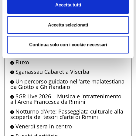
Cookie Policy
Accetta tutti
Agostiniani - Cinema sotto le stelle 2026
Meeting per l'amicizia tra i popoli.
Accetta selezionati
Una notte al museo
Visite guidate a Castel Sismondo
Continua solo con i cookie necessari
Fabio Concato in concerto con “Altro di
me”
Fluxo
Sganassau Cabaret a Viserba
Un percorso guidato nell’arte malatestiana
da Giotto a Ghirlandaio
SGR Live 2026 | Musica e intrattenimento
all'Arena Francesca da Rimini
Notturno d'Arte: Passeggiata culturale alla
scoperta dei tesori d’arte di Rimini
Venerdì sera in centro
Fuochi d'artificio