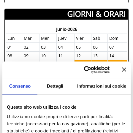
GIORNI & ORARI
Junio-2026
Lun
Mar
Mer
Juev
Vier
Sab
Dom
01
02
03
04
05
06
07
08
09
10
11
12
13
14
15
16
17
18
19
20
21
22
23
24
25
26
27
28
29
30
01
02
03
04
05
Consenso
Dettagli
Informazioni sui cookie
06
07
08
09
10
11
12
Questo sito web utilizza i cookie
INFORMAZIONI ­
Utilizziamo cookie propri e di terze parti per finalità:
tecniche (necessari per la navigazione), analitiche (per le
Informazione e Accoglienza Turistica - IAT
statistiche) e cookie traccianti / di profilazione (relativi