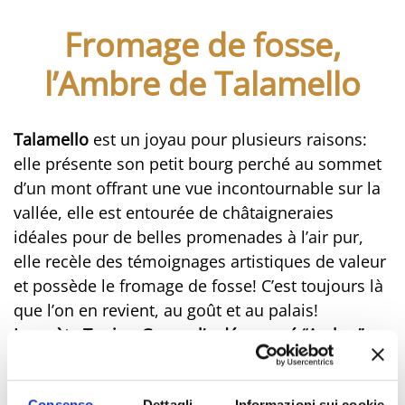
Fromage de fosse,
l’Ambre de Talamello
Talamello
est un joyau pour plusieurs raisons:
elle présente son petit bourg perché au sommet
d’un mont offrant une vue incontournable sur la
vallée, elle est entourée de châtaigneraies
idéales pour de belles promenades à l’air pur,
elle recèle des témoignages artistiques de valeur
et possède le fromage de fosse! C’est toujours là
que l’on en revient, au goût et au palais!
Le poète Tonino Guerra l’a dénommé “Ambre”
pour sa couleur, mais le nom ne suffit pas à lui
seul pour le connaître, c’est la saveur qui
Consenso
Dettagli
Informazioni sui cookie