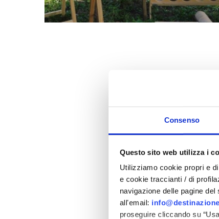
01
02
03
04
05
06
08
09
10
11
12
13
15
16
17
18
19
20
22
23
24
25
26
27
29
30
01
02
03
04
06
07
08
09
10
11
Consenso
Questo sito web utilizza i c
Utilizziamo cookie propri e di 
e cookie traccianti / di profil
navigazione delle pagine del si
all'email:
info@destinazione
proseguire cliccando su “Usa 