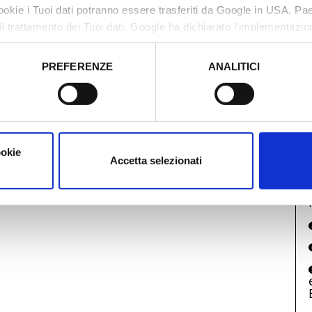
cookie i Tuoi dati potranno essere trasferiti da Google in USA, P
il trattamento dei Tuoi dati. Google ha dichiarato l’implementazi
tori, che abbiamo valutato essere sufficienti.
PREFERENZE
ANALITICI
o prestato e visualizzare le informazioni complete sul trattamento
ookie
Accetta selezionati