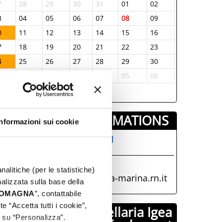
7
28
29
30
31
01
02
3
04
05
06
07
08
09
0
11
12
13
14
15
16
7
18
19
20
21
22
23
4
25
26
27
28
29
30
1
01
02
03
04
05
06
INFORMATIONS ­
Informazioni sui cookie
AT BELLARIA INFORMAZIONI
CCOGLIENZA TURISTICA
+39 0541 343808
nalitiche (per le statistiche)
iat@comune.bellaria-igea-marina.rn.it
nalizzata sulla base della
 ROMAGNA
”, contattabile
e “Accetta tutti i cookie”,
Comune di Bellaria Igea
c su “Personalizza”.