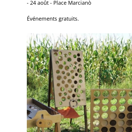
- 24 août - Place Marcianò
Événements gratuits.
Juin-2026
Lun
Mar
Mer
Jeu
Ven
Sam