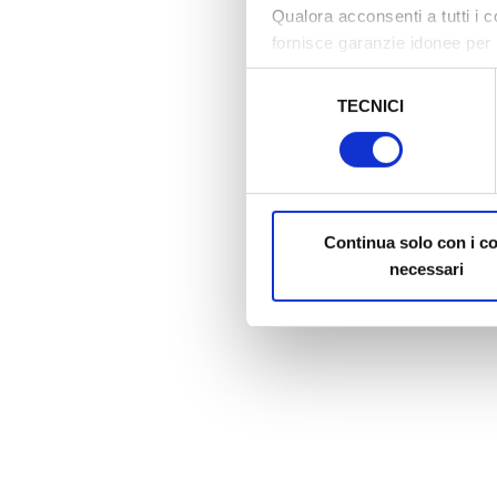
Qualora acconsenti a tutti i 
fornisce garanzie idonee per 
sicurezza a Tutela dei naviga
Selezione
TECNICI
del
Al fine di revocare il consens
consenso
Policy
Continua solo con i c
necessari