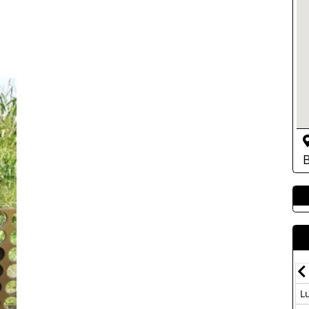
B
Juillet-2026
Dim
Lun
Mar
Mer
Jeu
Ven
Sam
Dim
L