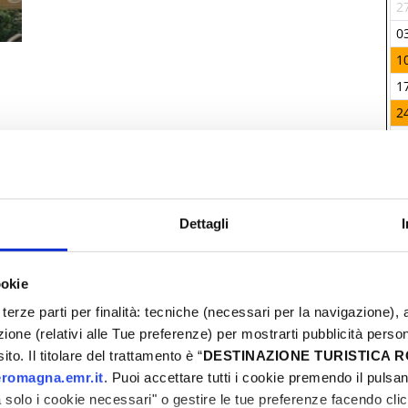
07
29
30
01
02
03
04
05
2
14
06
07
08
09
10
11
12
0
21
13
14
15
16
17
18
19
1
28
20
21
22
23
24
25
26
1
05
27
28
29
30
31
01
02
2
12
03
04
05
06
07
08
09
3
Dettagli
I
A
ookie
terze parti per finalità: tecniche (necessari per la navigazione), a
azione (relativi alle Tue preferenze) per mostrarti pubblicità perso
to. Il titolare del trattamento è “
DESTINAZIONE TURISTICA
romagna.emr.it
. Puoi accettare tutti i cookie premendo il pulsant
solo i cookie necessari" o gestire le tue preferenze facendo cli