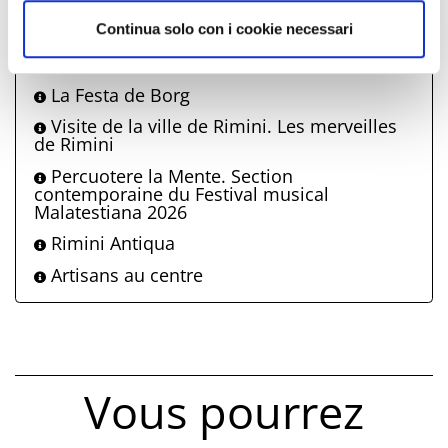
découverte des trésors artistiques de Rimini
Vendredi soir dans le centre ville
Continua solo con i cookie necessari
Feux d'artifice
La Festa de Borg
Visite de la ville de Rimini. Les merveilles
de Rimini
Percuotere la Mente. Section
contemporaine du Festival musical
Malatestiana 2026
Rimini Antiqua
Artisans au centre
Vous pourrez