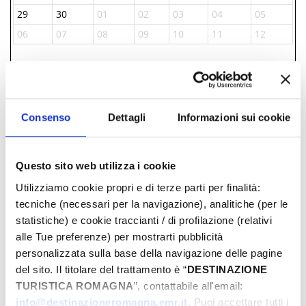
29
30
01
02
03
04
05
06
07
08
09
10
11
12
INFORMATIONS ­
Consenso
Dettagli
Informazioni sui cookie
Informazione e Accoglienza Turistica - IAT
+39 0541.51441
Parco Fellini, 47921, Rimini, (RN)
Questo sito web utilizza i cookie
info@visitrimini.com
Utilizziamo cookie propri e di terze parti per finalità:
http://www.riminiturismo.it
tecniche (necessari per la navigazione), analitiche (per le
statistiche) e cookie traccianti / di profilazione (relativi
alle Tue preferenze) per mostrarti pubblicità
Comune di Rimini propose
personalizzata sulla base della navigazione delle pagine
également
del sito. Il titolare del trattamento è “
DESTINAZIONE
TURISTICA ROMAGNA
”, contattabile all'email:
La Terrazza Della Dolce Vita
info@destinazioneromagna.emr.it
. Puoi accettare tutti i