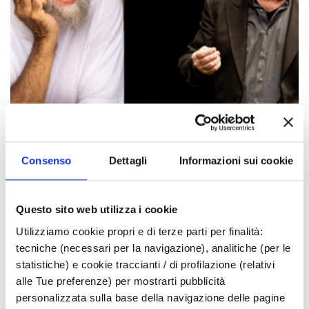
Consenso
Dettagli
Informazioni sui cookie
Les événements peuvent faire l'objet de
Questo sito web utilizza i cookie
modifications. Contactez toujours les
Utilizziamo cookie propri e di terze parti per finalità:
organisateurs avant de vous rendre sur place.
tecniche (necessari per la navigazione), analitiche (per le
statistiche) e cookie traccianti / di profilazione (relativi
LIEN DE L'ÉVÉNEMENT
alle Tue preferenze) per mostrarti pubblicità
personalizzata sulla base della navigazione delle pagine