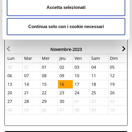
Adriatico, 47843, Misano Adriatico, (RN)
Accetta selezionati
­ À PARTIR DE 18.00 €
Continua solo con i cookie necessari
JOURS & HEURES
Novembre-2023
Lun
Mar
Mer
Jeu
Ven
Sam
Dim
L
30
31
01
02
03
04
05
2
06
07
08
09
10
11
12
0
13
14
15
16
17
18
19
1
20
21
22
23
24
25
26
1
27
28
29
30
01
02
03
2
04
05
06
07
08
09
10
0