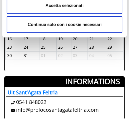
Lun
Mar
Mer
Jeu
Ven
Sam
Dim
Accetta selezionati
25
26
27
28
29
30
01
02
03
04
05
06
07
08
Continua solo con i cookie necessari
09
10
11
12
13
14
15
16
17
18
19
20
21
22
23
24
25
26
27
28
29
30
31
01
02
03
04
05
INFORMATIONS ­
UIt Sant'Agata Feltria
0541 848022
info@prolocosantagatafeltria.com