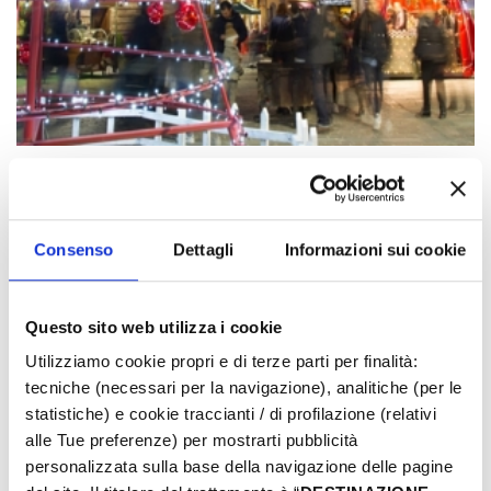
Les événements peuvent faire l'objet de
modifications. Contactez toujours les
Consenso
Dettagli
Informazioni sui cookie
organisateurs avant de vous rendre sur place.
LIEN DE L'ÉVÉNEMENT
Questo sito web utilizza i cookie
Utilizziamo cookie propri e di terze parti per finalità:
­OÙ
tecniche (necessari per la navigazione), analitiche (per le
statistiche) e cookie traccianti / di profilazione (relativi
alle Tue preferenze) per mostrarti pubblicità
personalizzata sulla base della navigazione delle pagine