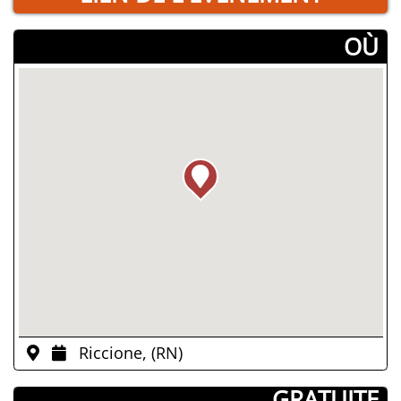
­OÙ
Riccione, (RN)
­ GRATUITE