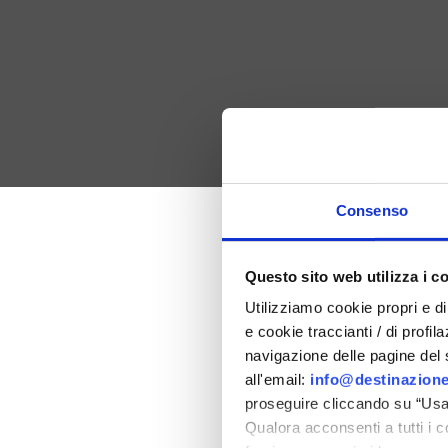
Consenso
Pâques 202
Questo sito web utilizza i c
Utilizziamo cookie propri e di 
dans la province de Rimi
e cookie traccianti / di profil
navigazione delle pagine del si
all'email:
info@destinazione
proseguire cliccando su “Usa 
Qualora acconsenti a tutti i 