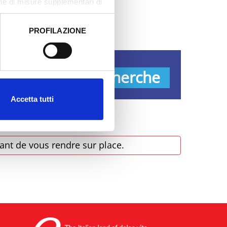
one di misure supplementari di
PROFILAZIONE
 dati clicca qui:
Cookie
s
Recherche
Accetta tutti
ant de vous rendre sur place.