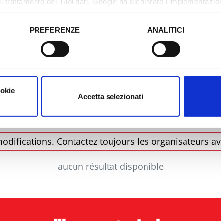
il trattamento dei Tuoi dati. Google ha dichiarato l’implementazi
tori, che abbiamo valutato essere sufficienti.
PREFERENZE
ANALITICI
o prestato e visualizzare le informazioni complete sul trattamento
Municipalité
Type
ookie
Accetta selezionati
odifications. Contactez toujours les organisateurs av
aucun résultat disponible