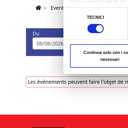
fornisce garanzie idonee per 
Eventi di Pasqua Riviera Rimini
sicurezza a Tutela dei naviga
Selezione
TECNICI
del
Al fine di revocare il consens
consenso
Policy
Du
Au
Continua solo con i c
necessari
Les événements peuvent faire l'objet de m