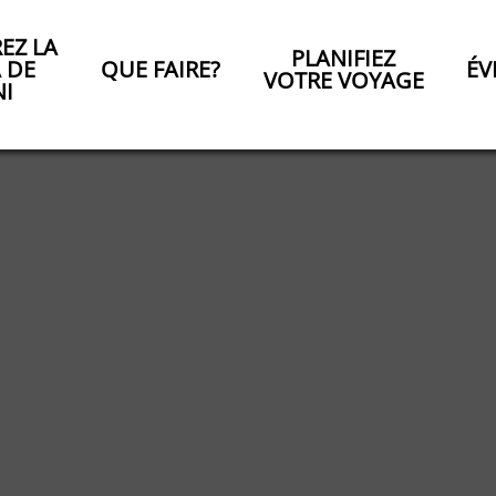
EZ LA
PLANIFIEZ
A DE
QUE FAIRE?
ÉV
VOTRE VOYAGE
NI