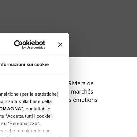
Informazioni sui cookie
Pâques inoubliable sur la Riviera de
ts, street food, musique et marchés
nalitiche (per le statistiche)
 et préparez-vous à vivre des émotions
nalizzata sulla base della
de rêve !
 ROMAGNA
”, contattabile
e “Accetta tutti i cookie”,
c su “Personalizza”.
aese che attualmente non