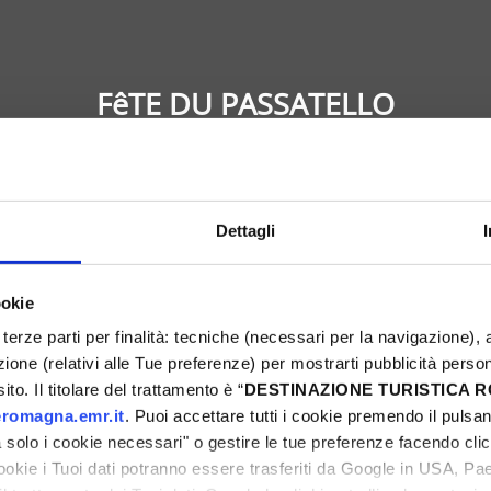
FêTE DU PASSATELLO
Montefiore Conca
Dettagli
6
Ne manquez pas l'occasion de vivre une fête de 
ookie
Rimini ! Un week-end riche en événements, spor
terze parti per finalità: tecniche (necessari per la navigazione), a
ni
vous attend. Découvrez toutes les propositions
azione (relativi alle Tue preferenze) per mostrarti pubblicità perso
uniques. Réservez dès maintenant votre Pâques 
to. Il titolare del trattamento è “
DESTINAZIONE TURISTICA
romagna.emr.it
. Puoi accettare tutti i cookie premendo il pulsant
solo i cookie necessari" o gestire le tue preferenze facendo cli
cookie i Tuoi dati potranno essere trasferiti da Google in USA, P