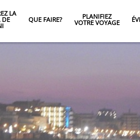
EZ LA
PLANIFIEZ
A DE
QUE FAIRE?
ÉV
VOTRE VOYAGE
NI