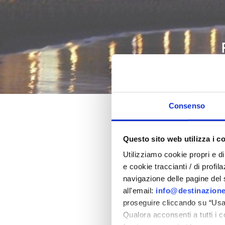
Consenso
Pâques 202
Questo sito web utilizza i c
Utilizziamo cookie propri e di 
dans la province de Rimi
e cookie traccianti / di profil
navigazione delle pagine del si
all'email:
info@destinazione
proseguire cliccando su “Usa 
Qualora acconsenti a tutti i 