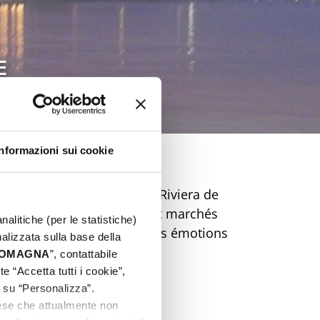
E
Informazioni sui cookie
Pâques inoubliable sur la Riviera de
ts, street food, musique et marchés
nalitiche (per le statistiche)
 et préparez-vous à vivre des émotions
nalizzata sulla base della
de rêve !
 ROMAGNA
”, contattabile
e “Accetta tutti i cookie”,
c su “Personalizza”.
aese che attualmente non