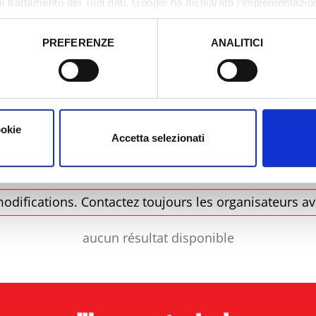
il trattamento dei Tuoi dati. Google ha dichiarato l’implementazi
tori, che abbiamo valutato essere sufficienti.
PREFERENZE
ANALITICI
o prestato e visualizzare le informazioni complete sul trattamento
Municipalité
Type
ookie
Accetta selezionati
odifications. Contactez toujours les organisateurs av
aucun résultat disponible