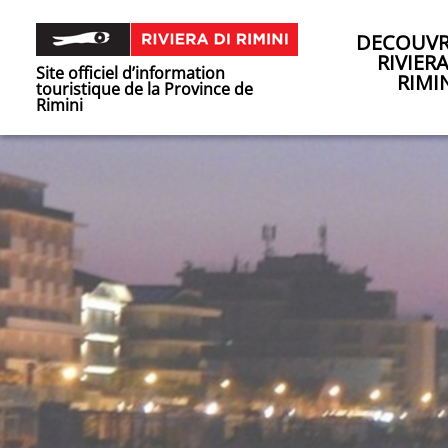
DECOUVR
RIVIER
Site officiel d’information
RIMI
touristique de la Province de
Rimini