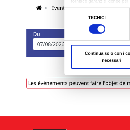
fornisce garanzie idonee per 
Eventi di Pasqua Riviera Rimini
sicurezza a Tutela dei naviga
Selezione
TECNICI
del
Al fine di revocare il consens
consenso
Policy
Du
Au
Continua solo con i c
necessari
Les événements peuvent faire l'objet de m