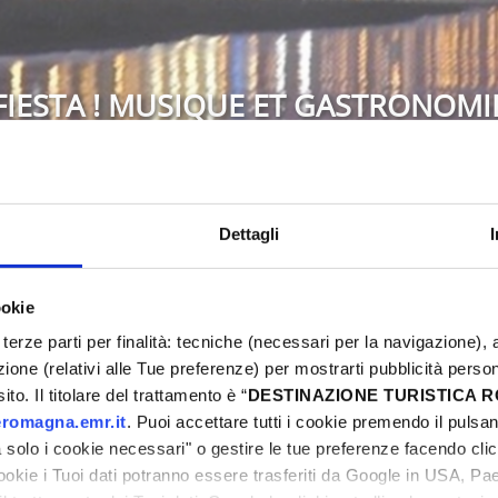
FIESTA ! MUSIQUE ET GASTRONOMI
Bellaria-Igea Marina
Dettagli
6
Ne manquez pas l'occasion de vivre une fête de 
ookie
Rimini ! Un week-end riche en événements, spor
terze parti per finalità: tecniche (necessari per la navigazione), a
ni
vous attend. Découvrez toutes les propositions
azione (relativi alle Tue preferenze) per mostrarti pubblicità perso
uniques. Réservez dès maintenant votre Pâques 
to. Il titolare del trattamento è “
DESTINAZIONE TURISTICA
romagna.emr.it
. Puoi accettare tutti i cookie premendo il pulsant
solo i cookie necessari" o gestire le tue preferenze facendo cli
cookie i Tuoi dati potranno essere trasferiti da Google in USA, P