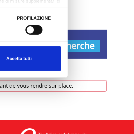
one di misure supplementari di
PROFILAZIONE
 dati clicca qui:
Cookie
s
Recherche
Accetta tutti
ant de vous rendre sur place.