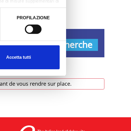
one di misure supplementari di
PROFILAZIONE
 dati clicca qui:
Cookie
s
Recherche
Accetta tutti
ant de vous rendre sur place.