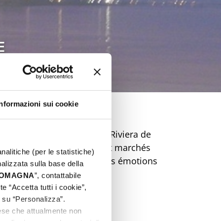
E
Informazioni sui cookie
Pâques inoubliable sur la Riviera de
ts, street food, musique et marchés
nalitiche (per le statistiche)
 et préparez-vous à vivre des émotions
nalizzata sulla base della
de rêve !
 ROMAGNA
”, contattabile
e “Accetta tutti i cookie”,
c su “Personalizza”.
aese che attualmente non