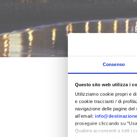
Consenso
Pâques 202
Questo sito web utilizza i c
Utilizziamo cookie propri e di 
dans la province de Rimi
e cookie traccianti / di profil
navigazione delle pagine del si
all'email:
info@destinazione
proseguire cliccando su “Usa 
Qualora acconsenti a tutti i 