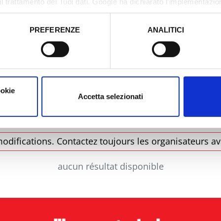
il trattamento dei Tuoi dati. Google ha dichiarato l’implementazi
tori, che abbiamo valutato essere sufficienti.
PREFERENZE
ANALITICI
o prestato e visualizzare le informazioni complete sul trattamento
Municipalité
Type
ookie
Accetta selezionati
odifications. Contactez toujours les organisateurs av
aucun résultat disponible