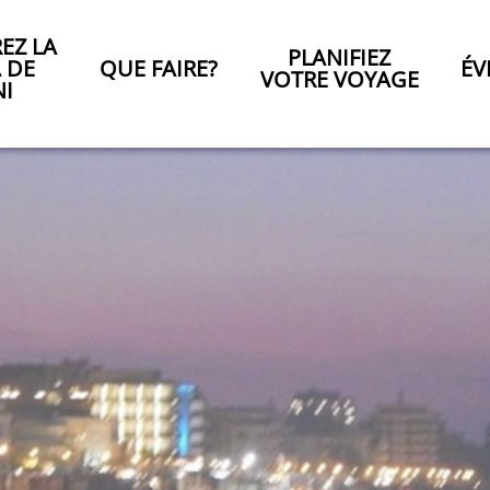
EZ LA
PLANIFIEZ
A DE
QUE FAIRE?
ÉV
VOTRE VOYAGE
NI