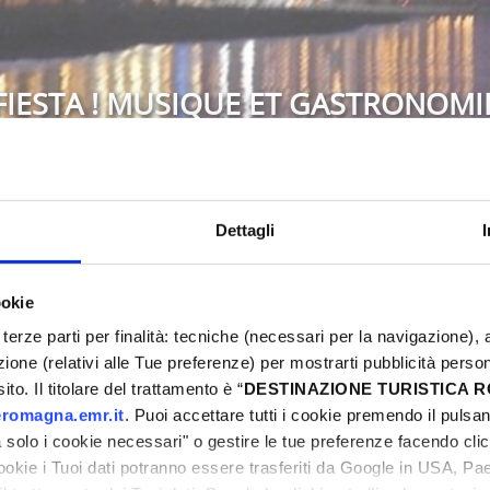
FIESTA ! MUSIQUE ET GASTRONOMI
Bellaria-Igea Marina
Dettagli
6
Ne manquez pas l'occasion de vivre une fête de 
ookie
Rimini ! Un week-end riche en événements, spor
terze parti per finalità: tecniche (necessari per la navigazione), a
ni
vous attend. Découvrez toutes les propositions
azione (relativi alle Tue preferenze) per mostrarti pubblicità perso
uniques. Réservez dès maintenant votre Pâques 
to. Il titolare del trattamento è “
DESTINAZIONE TURISTICA
romagna.emr.it
. Puoi accettare tutti i cookie premendo il pulsant
solo i cookie necessari" o gestire le tue preferenze facendo cli
cookie i Tuoi dati potranno essere trasferiti da Google in USA, P