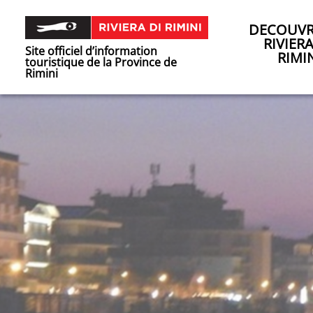
DECOUVR
RIVIER
Site officiel d’information
RIMI
touristique de la Province de
Rimini