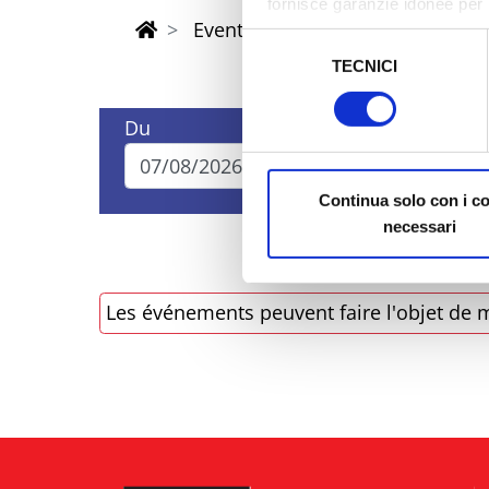
fornisce garanzie idonee per 
Eventi di Pasqua Riviera Rimini
sicurezza a Tutela dei naviga
Selezione
TECNICI
del
Al fine di revocare il consens
consenso
Policy
Du
Au
Continua solo con i c
necessari
Les événements peuvent faire l'objet de m