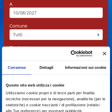
A
Comune
Tipologie
Consenso
Dettagli
Informazioni sui cookie
Cerca
Questo sito web utilizza i cookie
Utilizziamo cookie propri e di terze parti per finalità:
Gli eventi potrebbero subire variazioni,
tecniche (necessari per la navigazione), analitiche (per le
contattare sempre gli organizzatori prima di
statistiche) e cookie traccianti / di profilazione (relativi
recarsi in loco.
alle Tue preferenze) per mostrarti pubblicità