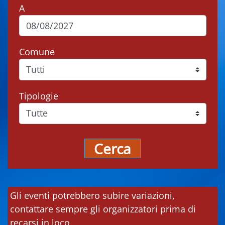
A
Comune
Tipologie
Cerca
Gli eventi potrebbero subire variazioni,
contattare sempre gli organizzatori prima di
recarsi in loco.