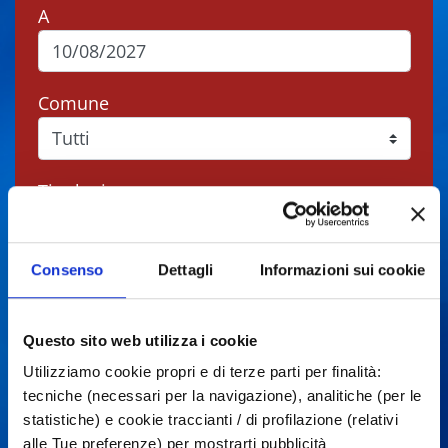
A
Comune
Tipologie
Consenso
Dettagli
Informazioni sui cookie
Cerca
Questo sito web utilizza i cookie
Utilizziamo cookie propri e di terze parti per finalità:
Gli eventi potrebbero subire variazioni,
tecniche (necessari per la navigazione), analitiche (per le
contattare sempre gli organizzatori prima di
statistiche) e cookie traccianti / di profilazione (relativi
recarsi in loco.
alle Tue preferenze) per mostrarti pubblicità