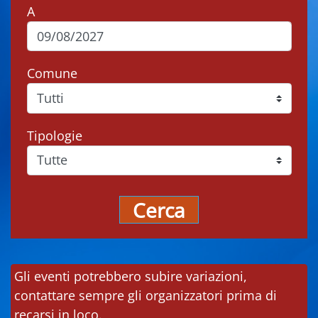
A
Comune
Tipologie
Cerca
Gli eventi potrebbero subire variazioni,
contattare sempre gli organizzatori prima di
recarsi in loco.