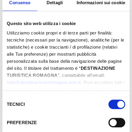
Consenso
Dettagli
Informazioni sui cookie
Questo sito web utilizza i cookie
Utilizziamo cookie propri e di terze parti per finalità:
tecniche (necessari per la navigazione), analitiche (per le
statistiche) e cookie traccianti / di profilazione (relativi
alle Tue preferenze) per mostrarti pubblicità
personalizzata sulla base della navigazione delle pagine
GRATUITO
del sito. Il titolare del trattamento è “
DESTINAZIONE
TURISTICA ROMAGNA
”, contattabile all'email:
info@destinazioneromagna.emr.it
. Puoi accettare tutti i
GIORNI & ORARI
cookie premendo il pulsante “Accetta tutti i cookie”,
proseguire cliccando su “Usa solo i cookie necessari" o
Selezione
Gennaio-1970
gestire le tue preferenze facendo clic su “Personalizza”.
TECNICI
del
Lun
Mar
Mer
Gio
Ven
Sab
Dom
Qualora acconsenti a tutti i cookie i Tuoi dati potranno
consenso
essere trasferiti da Google in USA, Paese che
29
30
31
01
02
03
04
PREFERENZE
attualmente non fornisce garanzie idonee per il
05
06
07
08
09
10
11
trattamento dei Tuoi dati. Google ha dichiarato