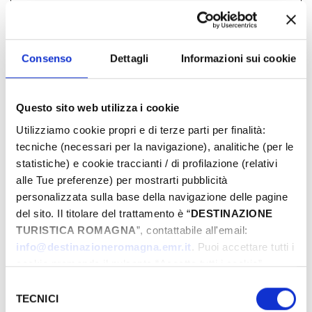
Comune di Bellaria Igea Marina
propone anche
Consenso
Dettagli
Informazioni sui cookie
Fiesta! Music & Food
Questo sito web utilizza i cookie
Bell'Italia
Utilizziamo cookie propri e di terze parti per finalità:
La carrozza incantata
tecniche (necessari per la navigazione), analitiche (per le
Fuochi di ferragosto
statistiche) e cookie traccianti / di profilazione (relativi
Onde di Vino
alle Tue preferenze) per mostrarti pubblicità
personalizzata sulla base della navigazione delle pagine
Messa Rock
del sito. Il titolare del trattamento è “
DESTINAZIONE
Mercoledì a Casa di Alfredo
TURISTICA ROMAGNA
”, contattabile all'email:
Giro d'estate della Borgata Vecchia
info@destinazioneromagna.emr.it
. Puoi accettare tutti i
Nonno Bunter - Giochi di strada Igea
cookie premendo il pulsante “Accetta tutti i cookie”,
Marina
proseguire cliccando su “Usa solo i cookie necessari" o
Selezione
gestire le tue preferenze facendo clic su “Personalizza”.
Bff Open Air Cinema Apollo
TECNICI
del