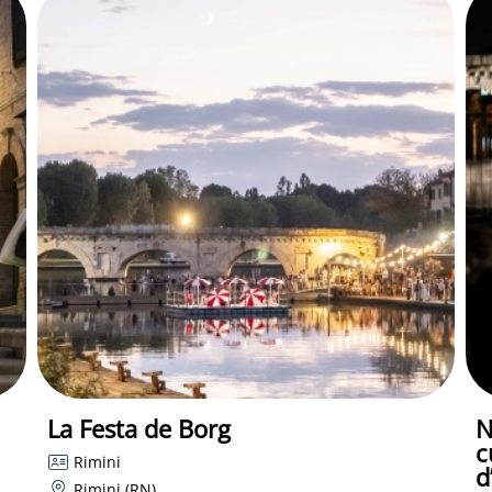
La Festa de Borg
N
c
Rimini
d
Rimini (RN)