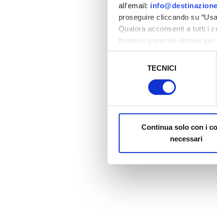
all'email:
info@destinazione
proseguire cliccando su “Usa 
Qualora acconsenti a tutti i 
fornisce garanzie idonee per 
sicurezza a Tutela dei naviga
Selezione
TECNICI
del
Al fine di revocare il consens
consenso
Policy
Continua solo con i c
necessari