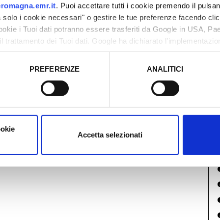
0
romagna.emr.it
. Puoi accettare tutti i cookie premendo il pulsant
1
solo i cookie necessari" o gestire le tue preferenze facendo cli
1
cookie i Tuoi dati potranno essere trasferiti da Google in USA, P
il trattamento dei Tuoi dati. Google ha dichiarato l’implementazi
2
tori, che abbiamo valutato essere sufficienti.
0
PREFERENZE
ANALITICI
o prestato e visualizzare le informazioni complete sul trattamento
ookie
Accetta selezionati