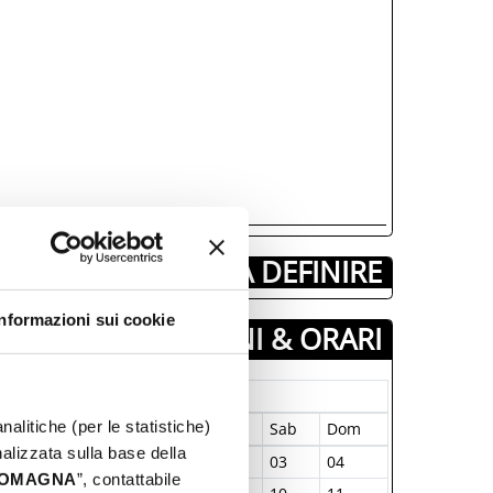
DA DEFINIRE
Informazioni sui cookie
GIORNI & ORARI
Gennaio-1970
nalitiche (per le statistiche)
un
Mar
Mer
Gio
Ven
Sab
Dom
nalizzata sulla base della
9
30
31
01
02
03
04
 ROMAGNA
”, contattabile