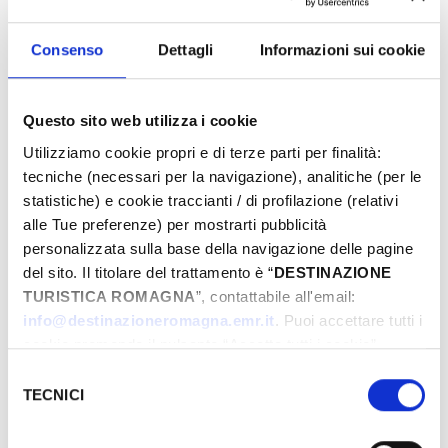
scenico, nelle quali tecnica, eleganza, equilibrio e
creatività si fondono per regalare al pubblico
Consenso
Dettagli
Informazioni sui cookie
momenti di autentica meraviglia.
Questo sito web utilizza i cookie
Utilizziamo cookie propri e di terze parti per finalità:
tecniche (necessari per la navigazione), analitiche (per le
statistiche) e cookie traccianti / di profilazione (relativi
alle Tue preferenze) per mostrarti pubblicità
personalizzata sulla base della navigazione delle pagine
del sito. Il titolare del trattamento è “
DESTINAZIONE
TURISTICA ROMAGNA
”, contattabile all'email:
info@destinazioneromagna.emr.it
. Puoi accettare tutti i
cookie premendo il pulsante “Accetta tutti i cookie”,
proseguire cliccando su “Usa solo i cookie necessari" o
Selezione
gestire le tue preferenze facendo clic su “Personalizza”.
TECNICI
del
Qualora acconsenti a tutti i cookie i Tuoi dati potranno
consenso
essere trasferiti da Google in USA, Paese che