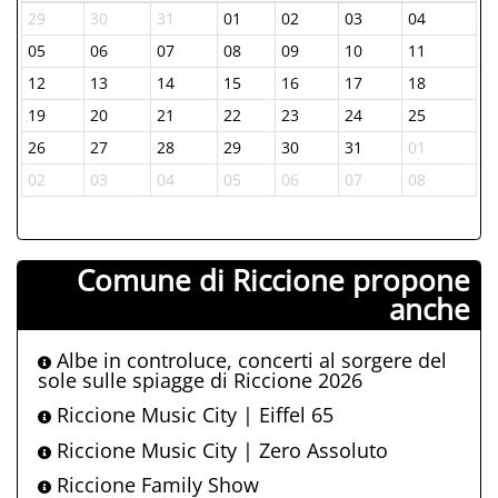
29
30
31
01
02
03
04
05
06
07
08
09
10
11
12
13
14
15
16
17
18
19
20
21
22
23
24
25
26
27
28
29
30
31
01
02
03
04
05
06
07
08
Comune di Riccione propone
anche
Albe in controluce, concerti al sorgere del
sole sulle spiagge di Riccione 2026
Riccione Music City | Eiffel 65
Riccione Music City | Zero Assoluto
Riccione Family Show