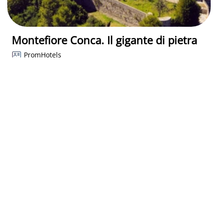
Montefiore Conca. Il gigante di pietra
PromHotels
Montefiore Conca (RN)
24 Giu - 03 Set 2026