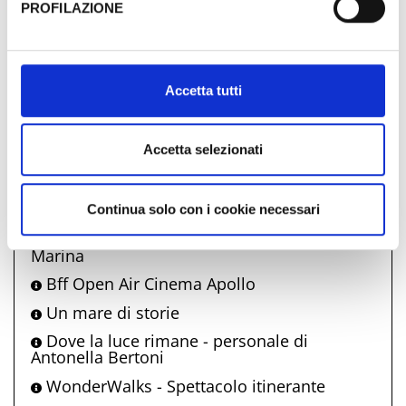
Comune di Bellaria Igea Marina
PROFILAZIONE
propone anche
Al fine di revocare il consenso prestato e visualizzare le
informazioni complete sul trattamento dati clicca qui:
La carrozza incantata
Cookie Policy
Accetta tutti
Fuochi di ferragosto
Onde di Vino
Accetta selezionati
Messa Rock
Mercoledì a Casa di Alfredo
Giro d'estate della Borgata Vecchia
Continua solo con i cookie necessari
Nonno Bunter - Giochi di strada Igea
Marina
Bff Open Air Cinema Apollo
Un mare di storie
Dove la luce rimane - personale di
Antonella Bertoni
WonderWalks - Spettacolo itinerante