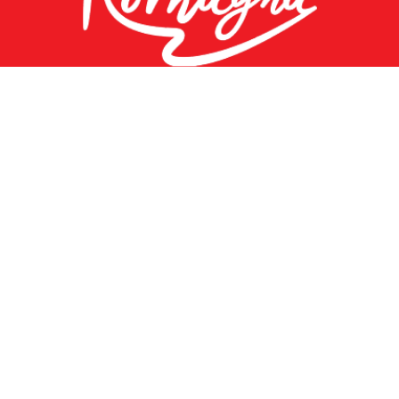
©
2026 Redazione Riviera di Rimini
Piazzale Federico Fellini, 3 - 47921 Rimini (RN) |
info@riviera.rimini.it
Uffici Informazione Turistica
Chi siamo
Privacy Policy
Cookie Policy
Area Riservata
VISIT ROMAGNA
EMILIA-ROMAGNA TURISMO
RIMINI TURISMO