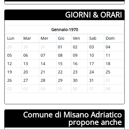
GIORNI & ORARI
Gennaio-1970
Lun
Mar
Mer
Gio
Ven
Sab
Dom
29
30
31
01
02
03
04
05
06
07
08
09
10
11
12
13
14
15
16
17
18
19
20
21
22
23
24
25
26
27
28
29
30
31
01
02
03
04
05
06
07
08
Comune di Misano Adriatico
propone anche