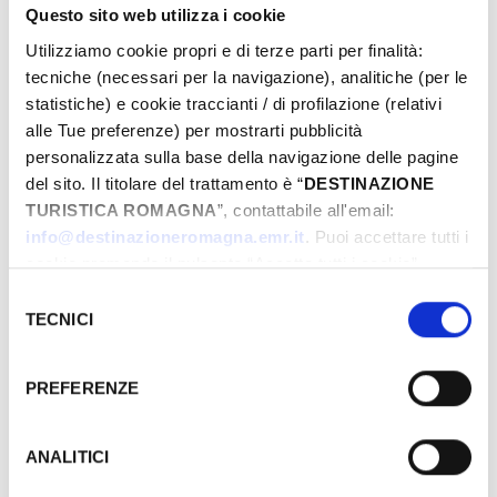
Questo sito web utilizza i cookie
Utilizziamo cookie propri e di terze parti per finalità:
GRATUITO
tecniche (necessari per la navigazione), analitiche (per le
statistiche) e cookie traccianti / di profilazione (relativi
GIORNI & ORARI
alle Tue preferenze) per mostrarti pubblicità
personalizzata sulla base della navigazione delle pagine
del sito. Il titolare del trattamento è “
DESTINAZIONE
Gennaio-1970
TURISTICA ROMAGNA
”, contattabile all'email:
Lun
Mar
Mer
Gio
Ven
Sab
Dom
info@destinazioneromagna.emr.it
. Puoi accettare tutti i
29
30
31
01
02
03
04
cookie premendo il pulsante “Accetta tutti i cookie”,
proseguire cliccando su “Usa solo i cookie necessari" o
05
06
07
08
09
10
11
Selezione
gestire le tue preferenze facendo clic su “Personalizza”.
TECNICI
del
12
13
14
15
16
17
18
Qualora acconsenti a tutti i cookie i Tuoi dati potranno
consenso
19
20
21
22
23
24
25
essere trasferiti da Google in USA, Paese che
PREFERENZE
26
27
28
29
30
31
01
attualmente non fornisce garanzie idonee per il
02
03
04
05
06
07
08
trattamento dei Tuoi dati. Google ha dichiarato
l’implementazione di misure supplementari di sicurezza a
ANALITICI
Tutela dei navigatori, che abbiamo valutato essere