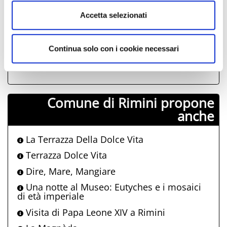
12
13
14
15
16
17
18
Accetta selezionati
19
20
21
22
23
24
25
26
27
28
29
30
31
01
Continua solo con i cookie necessari
02
03
04
05
06
07
08
Comune di Rimini propone
anche
La Terrazza Della Dolce Vita
Terrazza Dolce Vita
Dire, Mare, Mangiare
Una notte al Museo: Eutyches e i mosaici
di età imperiale
Visita di Papa Leone XIV a Rimini