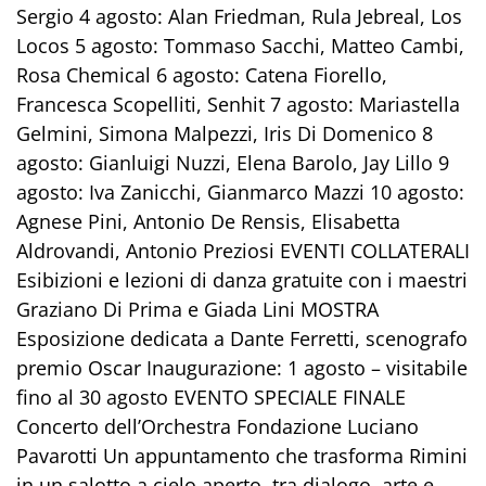
Sergio 4 agosto: Alan Friedman, Rula Jebreal, Los
Locos 5 agosto: Tommaso Sacchi, Matteo Cambi,
Rosa Chemical 6 agosto: Catena Fiorello,
Francesca Scopelliti, Senhit 7 agosto: Mariastella
Gelmini, Simona Malpezzi, Iris Di Domenico 8
agosto: Gianluigi Nuzzi, Elena Barolo, Jay Lillo 9
agosto: Iva Zanicchi, Gianmarco Mazzi 10 agosto:
Agnese Pini, Antonio De Rensis, Elisabetta
Aldrovandi, Antonio Preziosi EVENTI COLLATERALI
Esibizioni e lezioni di danza gratuite con i maestri
Graziano Di Prima e Giada Lini MOSTRA
Esposizione dedicata a Dante Ferretti, scenografo
premio Oscar Inaugurazione: 1 agosto – visitabile
fino al 30 agosto EVENTO SPECIALE FINALE
Concerto dell’Orchestra Fondazione Luciano
Pavarotti Un appuntamento che trasforma Rimini
in un salotto a cielo aperto, tra dialogo, arte e