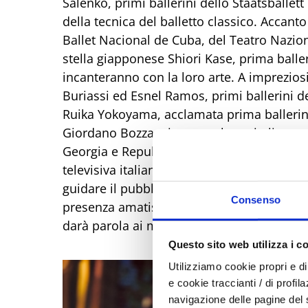
Salenko, primi ballerini dello Staatsballett
della tecnica del balletto classico. Accanto
Ballet Nacional de Cuba, del Teatro Nazion
stella giapponese Shiori Kase, prima ball
incanteranno con la loro arte. A imprezios
Buriassi ed Esnel Ramos, primi ballerini d
Ruika Yokoyama, acclamata prima ballerina
Giordano Bozza, giovane talento italiano p
Georgia e Repubblica Ceca. Non mancherà 
televisiva italiana, capace di coniugare fo
guidare il pubblico in questo viaggio tra 
Consenso
presenza amatissima, che torna a Riccione 
darà parola ai movimenti, intrecciando sto
Questo sito web utilizza i c
Utilizziamo cookie propri e di 
e cookie traccianti / di profil
navigazione delle pagine del si