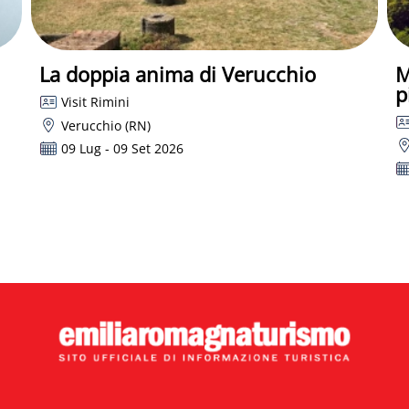
La doppia anima di Verucchio
M
p
Visit Rimini
Verucchio (RN)
09 Lug - 09 Set 2026