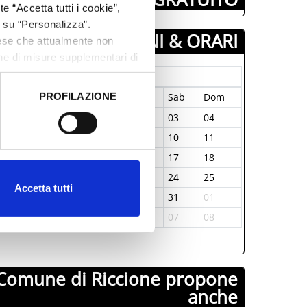
e “Accetta tutti i cookie”,
c su “Personalizza”.
GIORNI & ORARI
aese che attualmente non
one di misure supplementari di
Gennaio-1970
PROFILAZIONE
un
Mar
Mer
Gio
Ven
Sab
Dom
 dati clicca qui:
Cookie
9
30
31
01
02
03
04
5
06
07
08
09
10
11
2
13
14
15
16
17
18
9
20
21
22
23
24
25
Accetta tutti
6
27
28
29
30
31
01
2
03
04
05
06
07
08
Comune di Riccione propone
anche