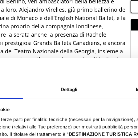
 di Berlino, veri ambasciatori della bellezza e
 a loro, Alejandro Virelles, già primo ballerino del
ale di Monaco e dell’English National Ballet, e la
erina proprio della compagnia londinese,
ire la serata anche la presenza di Rachele
ei prestigiosi Grands Ballets Canadiens, e ancora
 del Teatro Nazionale della Georgia, insieme a
rotagonista sulle scene internazionali in Grecia,
infine Simone Nolasco, volto noto della danza
rza scenica e sensibilità contemporanea. A
mondi e visioni sarà l’attore Simone Montedoro,
Dettagli
in veste di narratore d’eccezione. La sua voce
rie, emozioni e sogni.
ookie
terze parti per finalità: tecniche (necessari per la navigazione), a
azione (relativi alle Tue preferenze) per mostrarti pubblicità perso
to. Il titolare del trattamento è “
DESTINAZIONE TURISTICA