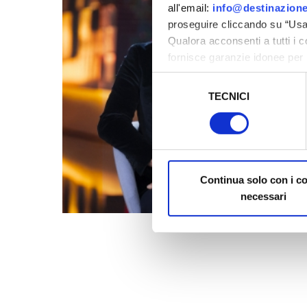
all'email:
info@destinazione
proseguire cliccando su “Usa 
Qualora acconsenti a tutti i 
fornisce garanzie idonee per 
sicurezza a Tutela dei naviga
Selezione
TECNICI
del
Al fine di revocare il consens
consenso
Policy
Continua solo con i c
necessari