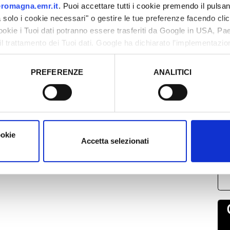
romagna.emr.it
. Puoi accettare tutti i cookie premendo il pulsant
solo i cookie necessari" o gestire le tue preferenze facendo cli
cookie i Tuoi dati potranno essere trasferiti da Google in USA, P
il trattamento dei Tuoi dati. Google ha dichiarato l’implementazi
tori, che abbiamo valutato essere sufficienti.
PREFERENZE
ANALITICI
L
o prestato e visualizzare le informazioni complete sul trattamento
2
0
1
1
ookie
Accetta selezionati
2
0