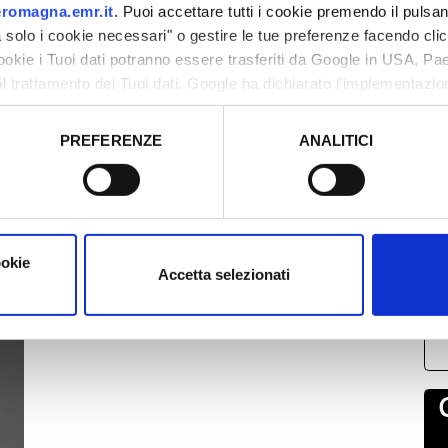
romagna.emr.it
. Puoi accettare tutti i cookie premendo il pulsant
tolica è pronta per il Going Hard Live Summer Tour
solo i cookie necessari" o gestire le tue preferenze facendo cli
cookie i Tuoi dati potranno essere trasferiti da Google in USA, P
il trattamento dei Tuoi dati. Google ha dichiarato l’implementazi
tori, che abbiamo valutato essere sufficienti.
PREFERENZE
ANALITICI
L
o prestato e visualizzare le informazioni complete sul trattamento
2
0
1
1
ookie
Accetta selezionati
2
0