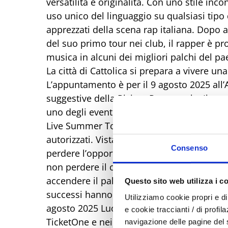
versatilità e originalità. Con uno stile inco
uso unico del linguaggio su qualsiasi tipo 
apprezzati della scena rap italiana. Dopo av
del suo primo tour nei club, il rapper è p
musica in alcuni dei migliori palchi del pa
La città di Cattolica si prepara a vivere u
L’appuntamento è per il 9 agosto 2025 all’
suggestive della Riviera Romagnola. Il conc
uno degli eventi più attesi dell’estate. Infor
Live Summer Tour 2025 sono già disponibili 
autorizzati. Vista l’elevata richiesta, si con
Consenso
perdere l’opportunità di vedere dal vivo u
non perdere il concerto di Tony Boy a Cat
accendere il palco con le sue performance c
Questo sito web utilizza i c
successi hanno conquistato il pubblico e do
Utilizziamo cookie propri e di 
agosto 2025 Luogo: Arena della Regina, Catt
e cookie traccianti / di profil
TicketOne e nei punti vendita autorizzati 
navigazione delle pagine del si