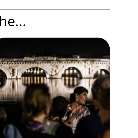
he...