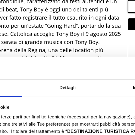
nfondibile, caratterizzato da testi autentici e un
di beat, Tony Boy è oggi uno dei talenti più
er fatto registrare il tutto esaurito in ogni data
ronto per un’estate “Going Hard”, portando la sua
ese. Cattolica accoglie Tony Boy il 9 agosto 2025
na serata di grande musica con Tony Boy.
Arena della Regina, una delle location più
erto avrà inizio alle 21:00 e promette di essere
mazioni sui biglietti I biglietti per il Going Hard
su TicketOne e presso tutti i rivenditori fisici
siglia di acquistare i biglietti con anticipo per non
Dettagli
no degli artisti più seguiti del momento. Perché
tolica? Energia unica: Tony Boy sa come
ariche di adrenalina. Hit imperdibili: I suoi
ookie
minato le playlist. Dettagli dell’evento Data: 9
terze parti per finalità: tecniche (necessari per la navigazione), a
olica Orario: 21:00 Biglietti: Disponibili su
azione (relativi alle Tue preferenze) per mostrarti pubblicità perso
Non perdere l’occasione di assistere a uno degli
to. Il titolare del trattamento è “
DESTINAZIONE TURISTICA