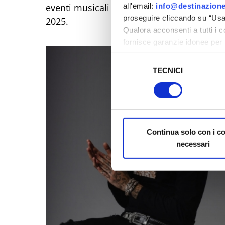
all'email:
info@destinazione
eventi musicali più attesi dell’estate! Cat
proseguire cliccando su “Usa 
2025.
Qualora acconsenti a tutti i 
fornisce garanzie idonee per 
sicurezza a Tutela dei naviga
Selezione
TECNICI
del
Al fine di revocare il consens
consenso
Policy
Continua solo con i c
necessari