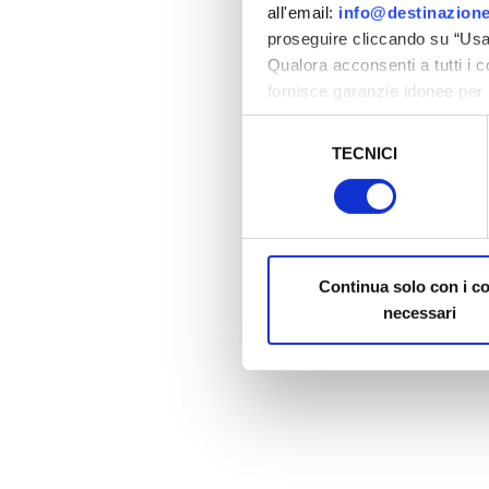
all'email:
info@destinazione
proseguire cliccando su “Usa 
Qualora acconsenti a tutti i 
fornisce garanzie idonee per 
sicurezza a Tutela dei naviga
Selezione
TECNICI
del
Al fine di revocare il consens
consenso
Policy
Continua solo con i c
necessari