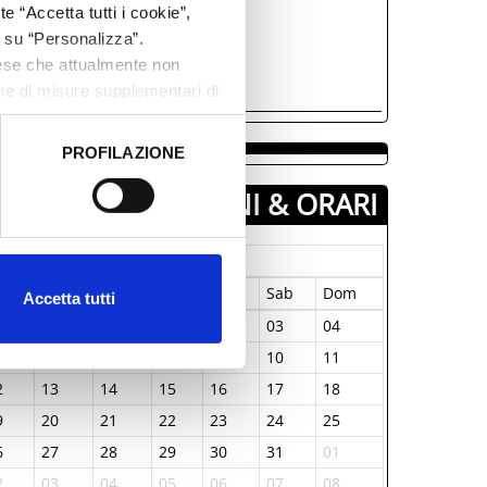
e “Accetta tutti i cookie”,
c su “Personalizza”.
GIORNI & ORARI
aese che attualmente non
one di misure supplementari di
Gennaio-1970
PROFILAZIONE
un
Mar
Mer
Gio
Ven
Sab
Dom
 dati clicca qui:
Cookie
9
30
31
01
02
03
04
5
06
07
08
09
10
11
2
13
14
15
16
17
18
9
20
21
22
23
24
25
Accetta tutti
6
27
28
29
30
31
01
2
03
04
05
06
07
08
Comune di Bellaria Igea
Marina propone anche