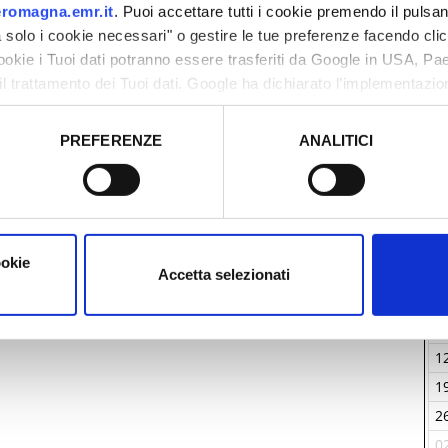
romagna.emr.it
. Puoi accettare tutti i cookie premendo il pulsant
solo i cookie necessari" o gestire le tue preferenze facendo cli
cookie i Tuoi dati potranno essere trasferiti da Google in USA, P
il trattamento dei Tuoi dati. Google ha dichiarato l’implementazi
tori, che abbiamo valutato essere sufficienti.
PREFERENZE
ANALITICI
L
o prestato e visualizzare le informazioni complete sul trattamento
2
0
1
1
ookie
Accetta selezionati
2
0