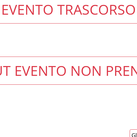
EVENTO TRASCORSO
 Bellaria
a Marina
a coloratissima sfilata dei carri mascherati arriva
Gl
stizio d'estate e vivere una divertentissima serata
co
 è sul viale Panzini e Lungomare Colombo, a
di
Carri allegorici, cortei mascherati, tamburi,
a di caramelle, risate e coriandoli per il
artecipanti saranno coinvolti nella magia del