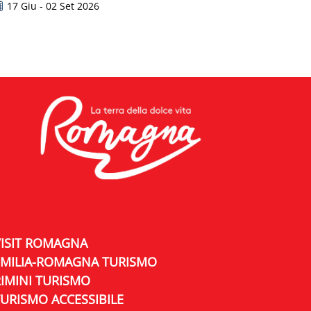
he...