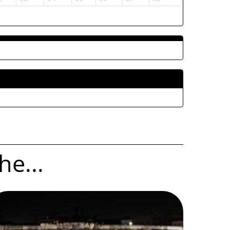
Fiesta! Music & Food
Bell'Italia
La carrozza incantata
Fuochi di ferragosto
Onde di Vino
Messa Rock
Mercoledì a Casa di Alfredo
Giro d'estate della Borgata Vecchia
Nonno Bunter - Giochi di strada Igea
Marina
Bff Open Air Cinema Apollo
Un mare di storie
Dove la luce rimane - personale di
Antonella Bertoni
WonderWalks - Spettacolo itinerante