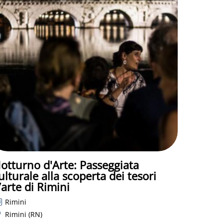
Nonno Bunter -giochi di strada
Bellaria
Made in Bim
Marea di Liscio
Scritto sulla sabbia
Visita al castello con aperitivo
Energy Boat
Estate in musica
Piazza Meraviglia
I Suoni del Sole
Torre Saracena -Museo delle
Conchiglie
ALLEGATI