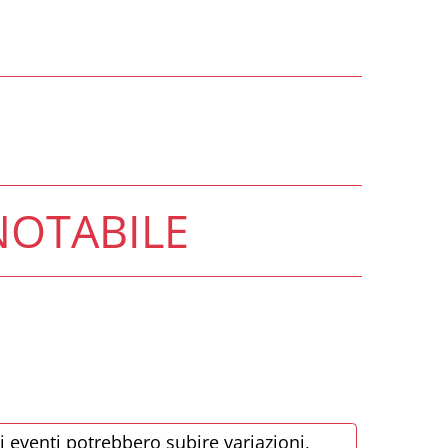
i eventi potrebbero subire variazioni,
ntattare sempre gli organizzatori prima
 recarsi in loco.
LINK ALL'EVENTO