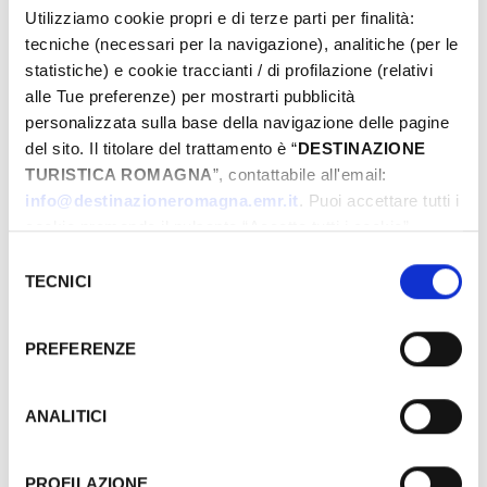
­DOVE
Utilizziamo cookie propri e di terze parti per finalità:
tecniche (necessari per la navigazione), analitiche (per le
statistiche) e cookie traccianti / di profilazione (relativi
alle Tue preferenze) per mostrarti pubblicità
personalizzata sulla base della navigazione delle pagine
del sito. Il titolare del trattamento è “
DESTINAZIONE
TURISTICA ROMAGNA
”, contattabile all'email:
info@destinazioneromagna.emr.it
. Puoi accettare tutti i
cookie premendo il pulsante “Accetta tutti i cookie”,
proseguire cliccando su “Usa solo i cookie necessari" o
Selezione
gestire le tue preferenze facendo clic su “Personalizza”.
TECNICI
del
Qualora acconsenti a tutti i cookie i Tuoi dati potranno
consenso
essere trasferiti da Google in USA, Paese che
PREFERENZE
attualmente non fornisce garanzie idonee per il
trattamento dei Tuoi dati. Google ha dichiarato
l’implementazione di misure supplementari di sicurezza a
GRATUITO
ANALITICI
Tutela dei navigatori, che abbiamo valutato essere
sufficienti.
PROFILAZIONE