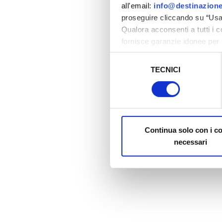
all'email:
info@destinazione
proseguire cliccando su “Usa 
Qualora acconsenti a tutti i 
fornisce garanzie idonee per 
sicurezza a Tutela dei naviga
Selezione
TECNICI
del
Al fine di revocare il consens
consenso
Policy
Continua solo con i c
necessari