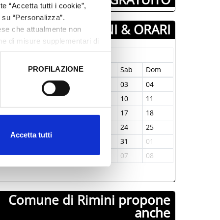
e “Accetta tutti i cookie”,
c su “Personalizza”.
GIORNI & ORARI
aese che attualmente non
one di misure supplementari di
Gennaio-1970
PROFILAZIONE
un
Mar
Mer
Gio
Ven
Sab
Dom
 dati clicca qui:
Cookie
9
30
31
01
02
03
04
5
06
07
08
09
10
11
2
13
14
15
16
17
18
9
20
21
22
23
24
25
Accetta tutti
6
27
28
29
30
31
01
2
03
04
05
06
07
08
Comune di Rimini propone
anche