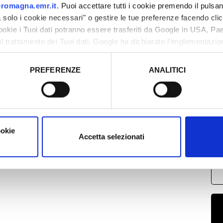
romagna.emr.it
. Puoi accettare tutti i cookie premendo il pulsant
solo i cookie necessari" o gestire le tue preferenze facendo cli
cookie i Tuoi dati potranno essere trasferiti da Google in USA, P
il trattamento dei Tuoi dati. Google ha dichiarato l’implementazi
tori, che abbiamo valutato essere sufficienti.
PREFERENZE
ANALITICI
L
o prestato e visualizzare le informazioni complete sul trattamento
2
0
1
1
ookie
Accetta selezionati
2
0