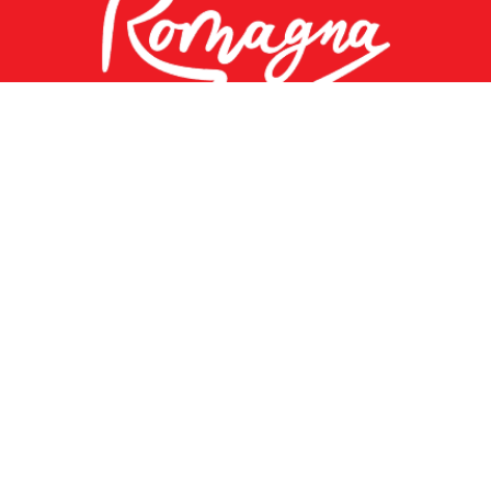
©
2026 Redazione Riviera di Rimini
Piazzale Federico Fellini, 3 - 47921 Rimini (RN) |
info@riviera.rimini.it
Uffici Informazione Turistica
Chi siamo
Privacy Policy
Cookie Policy
Area Riservata
VISIT ROMAGNA