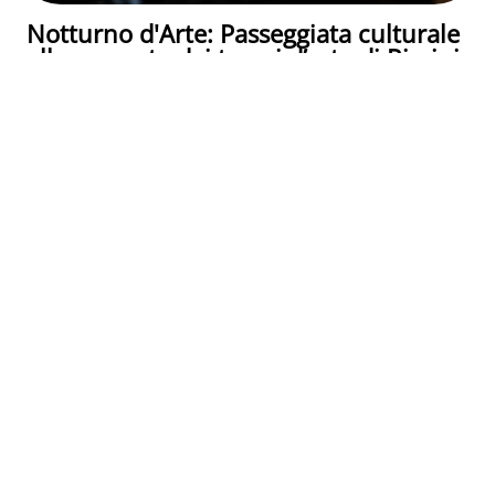
Notturno d'Arte: Passeggiata culturale
alla scoperta dei tesori d’arte di Rimini
Rimini
Rimini (RN)
17 Giu - 02 Set 2026