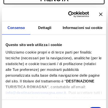
­DOVE
Consenso
Dettagli
Informazioni sui cookie
Questo sito web utilizza i cookie
Utilizziamo cookie propri e di terze parti per finalità:
tecniche (necessari per la navigazione), analitiche (per le
statistiche) e cookie traccianti / di profilazione (relativi
alle Tue preferenze) per mostrarti pubblicità
personalizzata sulla base della navigazione delle pagine
del sito. Il titolare del trattamento è “
DESTINAZIONE
TURISTICA ROMAGNA
”, contattabile all'email:
info@destinazioneromagna.emr.it
. Puoi accettare tutti i
cookie premendo il pulsante “Accetta tutti i cookie”,
A PARTIRE DA 10 €
proseguire cliccando su “Usa solo i cookie necessari" o
Selezione