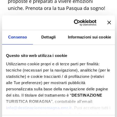
proposte e preparati a vivere emozioni
uniche. Prenota ora la tua Pasqua da sogno!
Eventi di Pasqua Riviera Rimini
Consenso
Dettagli
Informazioni sui cookie
Dal
Questo sito web utilizza i cookie
Utilizziamo cookie propri e di terze parti per finalità:
tecniche (necessari per la navigazione), analitiche (per le
statistiche) e cookie traccianti / di profilazione (relativi
A
alle Tue preferenze) per mostrarti pubblicità
personalizzata sulla base della navigazione delle pagine
del sito. Il titolare del trattamento è “
DESTINAZIONE
Comune
TURISTICA ROMAGNA
”, contattabile all'email:
info@destinazioneromagna.emr.it
. Puoi accettare tutti i
cookie premendo il pulsante “Accetta tutti i cookie”,