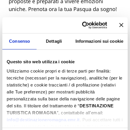
proposte e preparati a vivere emozioni
uniche. Prenota ora la tua Pasqua da sogno!
Eventi di Pasqua Riviera Rimini
Consenso
Dettagli
Informazioni sui cookie
Dal
Questo sito web utilizza i cookie
Utilizziamo cookie propri e di terze parti per finalità:
tecniche (necessari per la navigazione), analitiche (per le
statistiche) e cookie traccianti / di profilazione (relativi
A
alle Tue preferenze) per mostrarti pubblicità
personalizzata sulla base della navigazione delle pagine
del sito. Il titolare del trattamento è “
DESTINAZIONE
Comune
TURISTICA ROMAGNA
”, contattabile all'email:
info@destinazioneromagna.emr.it
. Puoi accettare tutti i
cookie premendo il pulsante “Accetta tutti i cookie”,