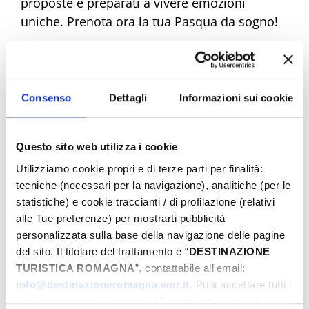
proposte e preparati a vivere emozioni
uniche. Prenota ora la tua Pasqua da sogno!
Eventi di Pasqua Riviera Rimini
Consenso
Dettagli
Informazioni sui cookie
Dal
Questo sito web utilizza i cookie
Utilizziamo cookie propri e di terze parti per finalità:
tecniche (necessari per la navigazione), analitiche (per le
statistiche) e cookie traccianti / di profilazione (relativi
A
alle Tue preferenze) per mostrarti pubblicità
personalizzata sulla base della navigazione delle pagine
del sito. Il titolare del trattamento è “
DESTINAZIONE
Comune
TURISTICA ROMAGNA
”, contattabile all'email:
info@destinazioneromagna.emr.it
. Puoi accettare tutti i
cookie premendo il pulsante “Accetta tutti i cookie”,