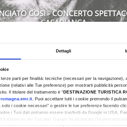
NCIATO COSì - CONCERTO SPETTAC
CASABIANCA
Montescudo-Monte Colombo
Dettagli
ookie
6
Non perdere l'occasione di vivere una Pasqua in
terze parti per finalità: tecniche (necessari per la navigazione), a
weekend ricco di eventi, sport, street food, musi
ni
azione (relativi alle Tue preferenze) per mostrarti pubblicità perso
proposte e preparati a vivere emozioni uniche.
to. Il titolare del trattamento è “
DESTINAZIONE TURISTICA
romagna.emr.it
. Puoi accettare tutti i cookie premendo il pulsant
solo i cookie necessari" o gestire le tue preferenze facendo cli
cookie i Tuoi dati potranno essere trasferiti da Google in USA, P
il trattamento dei Tuoi dati. Google ha dichiarato l’implementazi
tori, che abbiamo valutato essere sufficienti.