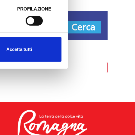
PROFILAZIONE
 dati clicca qui:
Cookie
pologie
Cerca
Accetta tutti
oco.