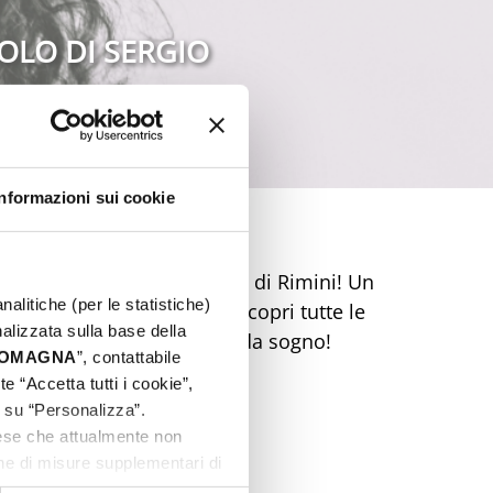
OLO DI SERGIO
Informazioni sui cookie
dimenticabile sulla Riviera di Rimini! Un
nalitiche (per le statistiche)
ca e mercatini ti aspetta. Scopri tutte le
nalizzata sulla base della
 Prenota ora la tua Pasqua da sogno!
 ROMAGNA
”, contattabile
e “Accetta tutti i cookie”,
c su “Personalizza”.
aese che attualmente non
one di misure supplementari di