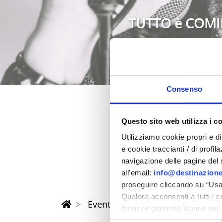
TUTTO è COMI
Consenso
Questo sito web utilizza i c
Pasqua 202
Utilizziamo cookie propri e di 
nella provincia di Rimi
e cookie traccianti / di profil
navigazione delle pagine del si
all'email:
info@destinazione
proseguire cliccando su “Usa 
Qualora acconsenti a tutti i 
Eventi di Pasqua Riviera Rimini
fornisce garanzie idonee per 
sicurezza a Tutela dei naviga