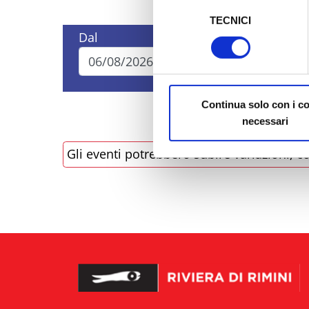
Selezione
TECNICI
del
Al fine di revocare il consens
Dal
A
consenso
Policy
Continua solo con i c
necessari
Gli eventi potrebbero subire variazioni, co