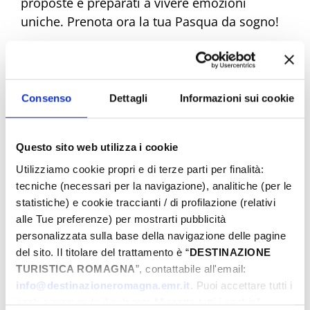
proposte e preparati a vivere emozioni
uniche. Prenota ora la tua Pasqua da sogno!
Eventi di Pasqua Riviera Rimini
Consenso
Dettagli
Informazioni sui cookie
Dal
Questo sito web utilizza i cookie
Utilizziamo cookie propri e di terze parti per finalità:
tecniche (necessari per la navigazione), analitiche (per le
statistiche) e cookie traccianti / di profilazione (relativi
A
alle Tue preferenze) per mostrarti pubblicità
personalizzata sulla base della navigazione delle pagine
del sito. Il titolare del trattamento è “
DESTINAZIONE
Comune
TURISTICA ROMAGNA
”, contattabile all'email:
info@destinazioneromagna.emr.it
. Puoi accettare tutti i
cookie premendo il pulsante “Accetta tutti i cookie”,